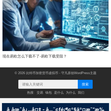
现在易欧怎么下载不了-易欧下载受阻？
© 2026
比特币加密货币虚拟币
- 守凡原创
WordPress主题
搜索
热搜:
交易
钱包
是什么
为什么
我们