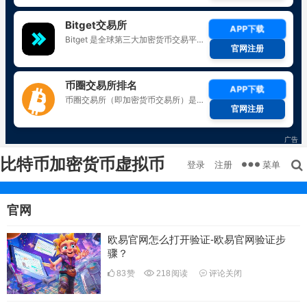
比特币加密货币虚拟币
菜单
登录
注册
官网
欧易官网怎么打开验证-欧易官网验证步
骤？
83
赞
218
阅读
评论关闭