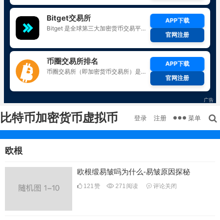
比特币加密货币虚拟币
菜单
登录
注册
欧根
欧根缎易皱吗为什么-易皱原因探秘
121
赞
271
阅读
评论关闭