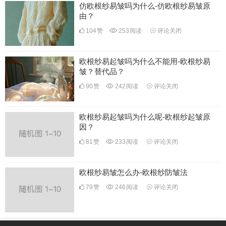
仿欧根纱易皱吗为什么-仿欧根纱易皱原
由？
104
赞
253
阅读
评论关闭
欧根纱易起皱吗为什么不能用-欧根纱易
皱？替代品？
90
赞
242
阅读
评论关闭
欧根纱易起皱吗为什么呢-欧根纱起皱原
因？
81
赞
233
阅读
评论关闭
欧根纱易皱怎么办-欧根纱防皱法
79
赞
246
阅读
评论关闭