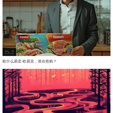
欧什么易卖-欧易卖，谁在抢购？