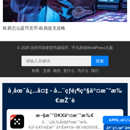
欧易怎么提币充币-欧易提充攻略
© 2026
比特币加密货币虚拟币
- 守凡原创
WordPress主题
搜索
热搜:
交易
钱包
是什么
为什么
我们