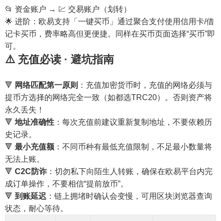
📂 资金账户 → 💹 交易账户（划转）
🌟 进阶：欧易支持「一键买币」通过聚合支付使用信用卡/借
记卡买币，费率略高但更便捷。同样在买币页面选择“买币”即
可。
⚠️ 充值必读 · 避坑指南
🔻
网络匹配第一原则
：充值加密货币时，充值的网络必须与
提币方选择的网络完全一致（如都选TRC20）。否则资产将
永久丢失！
🔻
地址准确性
：每次充值前建议重新复制地址，不要依赖历
史记录。
🔻
最小充值额
：不同币种有最低充值限制，不足最小数量将
无法上账。
🔻
C2C防诈
：切勿私下向陌生人转账，确保在欧易平台内完
成订单操作，不要相信“提前放币”。
🔻
到账延迟
：链上拥堵时确认会变慢，可用区块浏览器查询
状态，耐心等待。