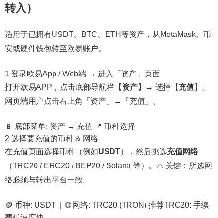
转入）
适用于已拥有USDT、BTC、ETH等资产，从MetaMask、币
安或硬件钱包转至欧易账户。
1
登录欧易App / Web端 → 进入「资产」页面
打开欧易APP，点击底部导航栏【
资产
】→ 选择【
充值
】。
网页端用户点击右上角「资产」→「充值」。
📱 底部菜单: 资产 → 充值 📍 币种选择
2
选择要充值的币种 & 网络
在充值页面选择币种（例如
USDT
），然后挑选
充值网络
（TRC20 / ERC20 / BEP20 / Solana 等）。
⚠️ 关键：所选网
络必须与转出平台一致
。
🪙 币种: USDT | 🌐 网络: TRC20 (TRON) 推荐TRC20: 手续
费低速度快