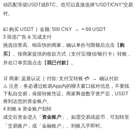
动匹配等值USDT或BTC。也可以直接选择“USDT/CNY”交易
对。
💴 购买 USDT | 金额: 500 CNY → ≈ 69 USDT
3
筛选广告 & 完成支付
挑选信誉高、响应快的商家，确认单价与限额后点击【
购
买
】。按商家提供的收款方式（支付宝/微信/银行卡）转账，
并在订单页面点击【
我已付款
】。
🛒 商家: 蓝盾认证 | 付款: 支付宝转账 💳 → 确认付款
⚠️ 注意：务必通过欧易App内的聊天窗口核对信息，不要线
下私自交易，保留转账凭证。商家释放数字资产后，USDT
将到达您的资金账户。
4
到账 & 资金账户划转
成交后资金进入「
资金账户
」。如需交易或提币，可划转至
「交易账户」或「金融账户」。到账几乎即时。