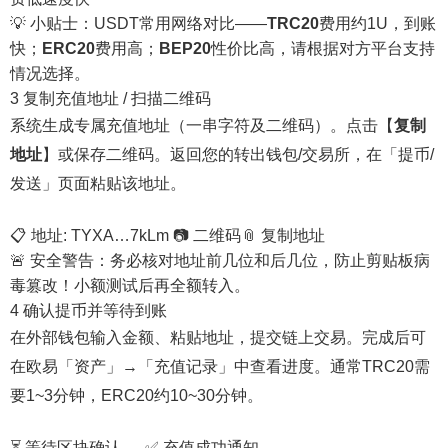
💡 小贴士：USDT常用网络对比——
TRC20
费用约1U，到账
快；
ERC20
费用高；
BEP20
性价比高，请根据对方平台支持
情况选择。
3
复制充值地址 / 扫描二维码
系统生成专属充值地址（一串字符及二维码）。点击【
复制
地址
】或保存二维码。返回您的转出钱包/交易所，在「提币/
发送」页面粘贴该地址。
📋 地址: TYXA…7kLm 📷 二维码📎 复制地址
🚨 安全警告：务必核对地址前几位和后几位，防止剪贴板病
毒篡改！小额测试后再全额转入。
4
确认提币并等待到账
在外部钱包输入金额、粘贴地址，提交链上交易。完成后可
在欧易「资产」→「充值记录」中查看进度。通常TRC20需
要1~3分钟，ERC20约10~30分钟。
⏳ 等待区块确认 → ✅ 充值成功通知