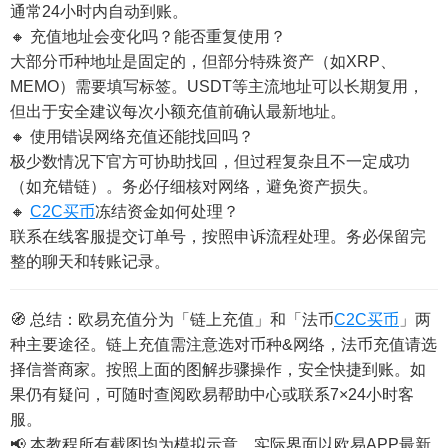
通常24小时内自动到账。
🔸 充值地址会变化吗？能否重复使用？
大部分币种地址是固定的，但部分特殊资产（如XRP、
MEMO）需要填写标签。USDT等主流地址可以长期复用，
但出于安全建议每次小额充值前确认最新地址。
🔸 使用错误网络充值还能找回吗？
极少数情况下官方可协助找回，但过程复杂且不一定成功
（如充错链）。务必仔细核对网络，避免资产损失。
🔸
C2C买币
冻结资金如何处理？
联系在线客服提交订单号，按照申诉流程处理。务必保留完
整的聊天和转账记录。
🧭 总结：欧易充值分为「链上充值」和「法币
C2C买币
」两
种主要途径。链上充值需注意选对币种&网络，法币充值请选
择信誉商家。按照上面的图解步骤操作，安全快捷到账。如
果仍有疑问，可随时查阅欧易帮助中心或联系7×24小时客
服。
📢 本教程所有截图均为模拟示意，实际界面以欧易APP最新