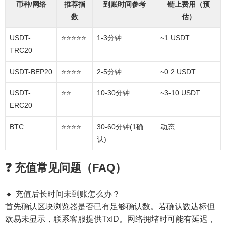
币种/网络
推荐指
到账时间参考
链上费用（预
数
估）
USDT-
⭐⭐⭐⭐⭐
1-3分钟
~1 USDT
TRC20
USDT-BEP20
⭐⭐⭐⭐
2-5分钟
~0.2 USDT
USDT-
⭐⭐
10-30分钟
~3-10 USDT
ERC20
BTC
⭐⭐⭐⭐
30-60分钟(1确
动态
认)
❓ 充值常见问题（FAQ）
🔸 充值后长时间未到账怎么办？
首先确认区块浏览器是否已有足够确认数。若确认数达标但
欧易未显示，联系客服提供TxID。网络拥堵时可能有延迟，